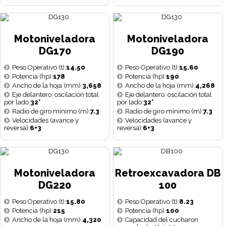
Motoniveladora
Motoniveladora
DG170
DG190
Peso Operativo (t):
14.50
Peso Operativo (t):
15.60
Potencia (hp):
178
Potencia (hp):
190
Ancho de la hoja (mm):
3,658
Ancho de la hoja (mm):
4,268
Eje delantero: oscilación total
Eje delantero: oscilación total
por lado:
32°
por lado:
32°
Radio de giro mínimo (m):
7.3
Radio de giro mínimo (m):
7.3
Velocidades (avance y
Velocidades (avance y
reversa):
6+3
reversa):
6+3
Motoniveladora
Retroexcavadora DB
DG220
100
Peso Operativo (t):
15.80
Peso Operativo (t):
8.23
Potencia (hp):
215
Potencia (hp):
100
Ancho de la hoja (mm):
4,320
Capacidad del cucharon