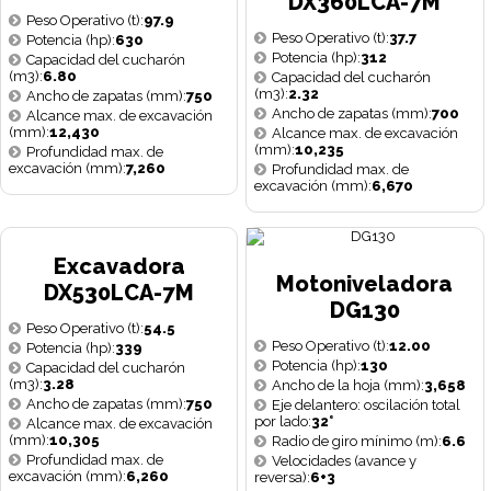
DX360LCA-7M
Peso Operativo (t):
97.9
Peso Operativo (t):
37.7
Potencia (hp):
630
Potencia (hp):
312
Capacidad del cucharón
(m3):
6.80
Capacidad del cucharón
(m3):
2.32
Ancho de zapatas (mm):
750
Ancho de zapatas (mm):
700
Alcance max. de excavación
(mm):
12,430
Alcance max. de excavación
(mm):
10,235
Profundidad max. de
excavación (mm):
7,260
Profundidad max. de
excavación (mm):
6,670
Excavadora
Motoniveladora
DX530LCA-7M
DG130
Peso Operativo (t):
54.5
Peso Operativo (t):
12.00
Potencia (hp):
339
Potencia (hp):
130
Capacidad del cucharón
(m3):
3.28
Ancho de la hoja (mm):
3,658
Ancho de zapatas (mm):
750
Eje delantero: oscilación total
por lado:
32°
Alcance max. de excavación
(mm):
10,305
Radio de giro mínimo (m):
6.6
Profundidad max. de
Velocidades (avance y
excavación (mm):
6,260
reversa):
6+3