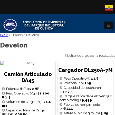
Inicio
/ Brands / Develon
Develon
Mostrando 1–20 de 32 resultados
Cargador DL250A-7M
Camión Articulado
Peso Operativo (t):
13.8
DA45
Potencia (hp):
169
Capacidad del cucharón
Potencia (HP):
500 HP
(m3):
2.5
Peso Operativo (Kg.):
31,100
Carga estática de vuelco en giro
Kg. 3
completo(kg.):
9,499
Volumen de Carga (m3):
26.1
Fuerza de rompimiento
m3
(kN):
111
Capacidad Neta de Carga
Altura al pin de giro (m):
3.85
(Kg.):
41,000 Kg