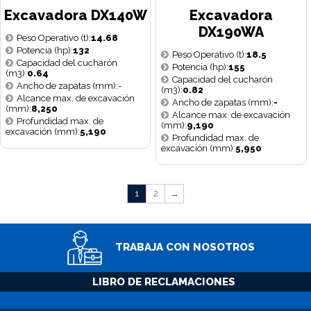
Excavadora DX140W
Excavadora
DX190WA
Peso Operativo (t):
14.68
Potencia (hp):
132
Peso Operativo (t):
18.5
Capacidad del cucharón
Potencia (hp):
155
(m3):
0.64
Capacidad del cucharón
Ancho de zapatas (mm):-
(m3):
0.82
Alcance max. de excavación
Ancho de zapatas (mm):
-
(mm):
8,250
Alcance max. de excavación
Profundidad max. de
(mm):
9,190
excavación (mm):
5,190
Profundidad max. de
excavación (mm):
5,950
1
2
→
TRABAJA CON NOSOTROS
LIBRO DE RECLAMACIONES