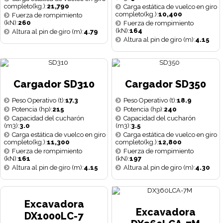
completo(kg.):
21,790
Carga estática de vuelco en giro
completo(kg.):
10,400
Fuerza de rompimiento
(kN):
260
Fuerza de rompimiento
(kN):
164
Altura al pin de giro (m):
4.79
Altura al pin de giro (m):
4.15
Cargador SD310
Cargador SD350
Peso Operativo (t):
17.3
Peso Operativo (t):
18.9
Potencia (hp):
215
Potencia (hp):
240
Capacidad del cucharón
Capacidad del cucharón
(m3):
3.0
(m3):
3.5
Carga estática de vuelco en giro
Carga estática de vuelco en giro
completo(kg.):
11,300
completo(kg.):
12,800
Fuerza de rompimiento
Fuerza de rompimiento
(kN):
161
(kN):
197
Altura al pin de giro (m):
4.15
Altura al pin de giro (m):
4.30
Excavadora
Excavadora
DX1000LC-7