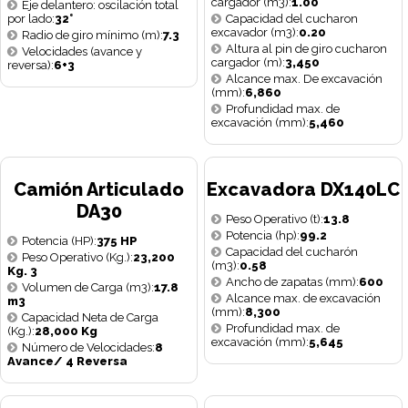
cargador (m3):
1.00
Eje delantero: oscilación total
por lado:
32°
Capacidad del cucharon
excavador (m3):
0.20
Radio de giro mínimo (m):
7.3
Altura al pin de giro cucharon
Velocidades (avance y
cargador (m):
3,450
reversa):
6+3
Alcance max. De excavación
(mm):
6,860
Profundidad max. de
excavación (mm):
5,460
Camión Articulado
Excavadora DX140LC
DA30
Peso Operativo (t):
13.8
Potencia (hp):
99.2
Potencia (HP):
375 HP
Capacidad del cucharón
Peso Operativo (Kg.):
23,200
(m3):
0.58
Kg. 3
Ancho de zapatas (mm):
600
Volumen de Carga (m3):
17.8
Alcance max. de excavación
m3
(mm):
8,300
Capacidad Neta de Carga
Profundidad max. de
(Kg.):
28,000 Kg
excavación (mm):
5,645
Número de Velocidades:
8
Avance/ 4 Reversa