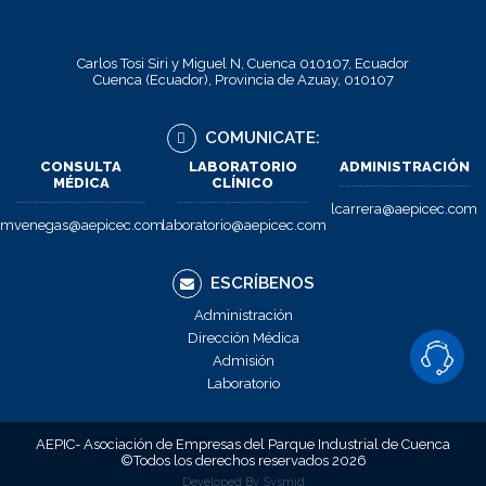
Carlos Tosi Siri y Miguel N, Cuenca 010107, Ecuador
Cuenca (Ecuador), Provincia de Azuay, 010107
COMUNICATE:
CONSULTA
LABORATORIO
ADMINISTRACIÓN
MÉDICA
CLÍNICO
lcarrera@aepicec.com
mvenegas@aepicec.com
laboratorio@aepicec.com
ESCRÍBENOS
Administración
Dirección Médica
Admisión
Laboratorio
CONTÁCTAN
AEPIC- Asociación de Empresas del Parque Industrial de Cuenca
©Todos los derechos reservados 2026
Developed By
Sysmjd