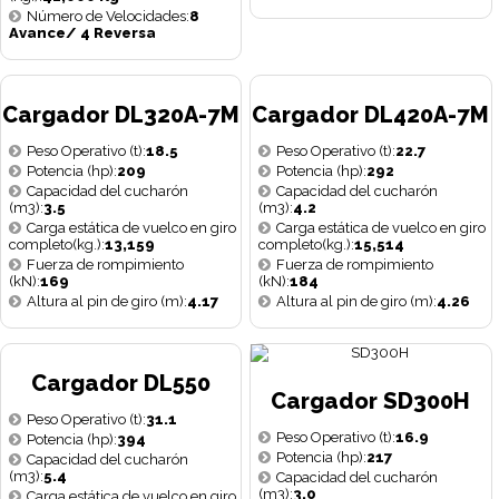
Número de Velocidades:
8
Avance/ 4 Reversa
Cargador DL320A-7M
Cargador DL420A-7M
Peso Operativo (t):
18.5
Peso Operativo (t):
22.7
Potencia (hp):
209
Potencia (hp):
292
Capacidad del cucharón
Capacidad del cucharón
(m3):
3.5
(m3):
4.2
Carga estática de vuelco en giro
Carga estática de vuelco en giro
completo(kg.):
13,159
completo(kg.):
15,514
Fuerza de rompimiento
Fuerza de rompimiento
(kN):
169
(kN):
184
Altura al pin de giro (m):
4.17
Altura al pin de giro (m):
4.26
Cargador DL550
Cargador SD300H
Peso Operativo (t):
31.1
Peso Operativo (t):
16.9
Potencia (hp):
394
Potencia (hp):
217
Capacidad del cucharón
(m3):
5.4
Capacidad del cucharón
(m3):
3.0
Carga estática de vuelco en giro