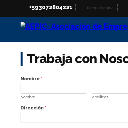
+593072804221
Parque Indutrial
Trabaja con Nos
Nombre
*
Nombre
Apellidos
Dirección
*