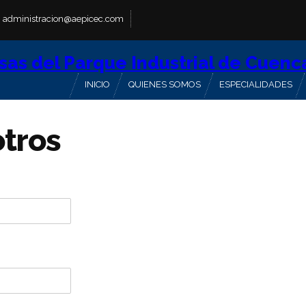
administracion@aepicec.com
INICIO
QUIENES SOMOS
ESPECIALIDADES
otros