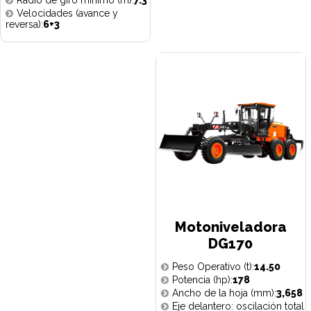
Radio de giro mínimo (m):
7.3
Velocidades (avance y
reversa):
6+3
Motoniveladora
DG170
Peso Operativo (t):
14.50
Potencia (hp):
178
Ancho de la hoja (mm):
3,658
Eje delantero: oscilación total