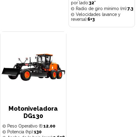
por lado:
32°
Radio de giro mínimo (m):
7.3
Velocidades (avance y
reversa):
6+3
Motoniveladora
DG130
Peso Operativo (t):
12.00
Potencia (hp):
130