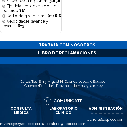
Ancho de la hoja (mm):
3,658
Eje delantero: oscilación total
por lado:
32°
Radio de giro mínimo (m):
6.6
Velocidades (avance y
reversa):
6+3
TRABAJA CON NOSOTROS
LIBRO DE RECLAMACIONES
Carlos Tosi Siri y Miguel N, Cuenca 010107, Ecuador
Cuenca (Ecuador), Provincia de Azuay, 010107
COMUNICATE:
CONSULTA
LABORATORIO
ADMINISTRACIÓN
MÉDICA
CLÍNICO
lcarrera@aepicec.com
mvenegas@aepicec.com
laboratorio@aepicec.com