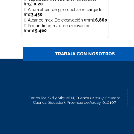
(m3):
0.20
Altura al pin de giro cucharon cargador
(m):
3,450
Alcance max. De excavación (mm):
6,860
Profundidad max. de excavación
(mm):
5,460
TRABAJA CON NOSOTROS
Carlos Tosi Siri y Miguel N, Cuenca 010107, Ecuador
Cuenca (Ecuador), Provincia de Azuay, 010107