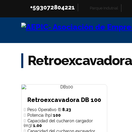
+593072804221
Parque Indutrial
Retroexcavadora
Retroexcavadora DB 100
Peso Operativo (t):
8.23
Potencia (hp):
100
Capacidad del cucharon cargador
(m3):
1.00
Capacidad del cucharon excavador