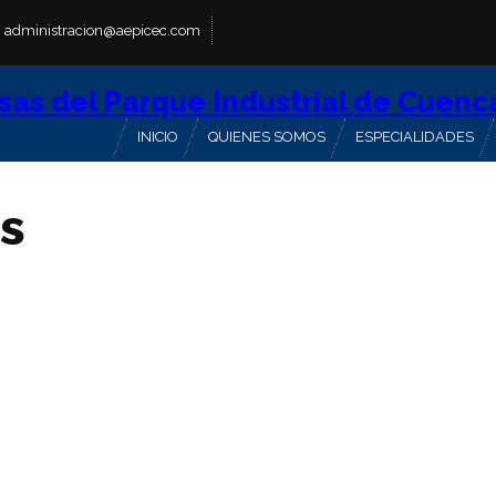
administracion@aepicec.com
INICIO
QUIENES SOMOS
ESPECIALIDADES
s