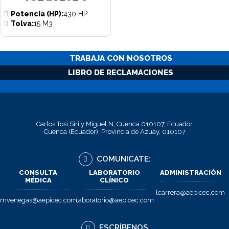
Potencia (HP):
430 HP
Tolva:
15 M3
TRABAJA CON NOSOTROS
LIBRO DE RECLAMACIONES
Carlos Tosi Siri y Miguel N, Cuenca 010107, Ecuador
Cuenca (Ecuador), Provincia de Azuay, 010107
COMUNICATE:
CONSULTA
LABORATORIO
ADMINISTRACIÓN
MÉDICA
CLÍNICO
lcarrera@aepicec.com
mvenegas@aepicec.com
laboratorio@aepicec.com
ESCRÍBENOS