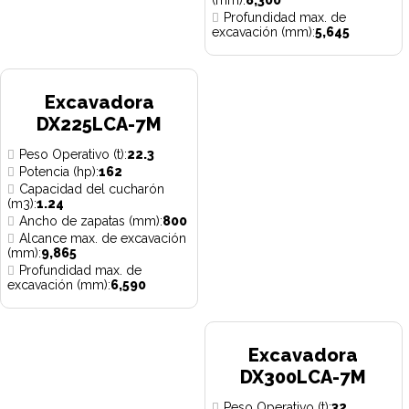
(mm):
8,300
Profundidad max. de
excavación (mm):
5,645
Excavadora
DX225LCA-7M
Peso Operativo (t):
22.3
Potencia (hp):
162
Capacidad del cucharón
(m3):
1.24
Ancho de zapatas (mm):
800
Alcance max. de excavación
(mm):
9,865
Profundidad max. de
excavación (mm):
6,590
Excavadora
DX300LCA-7M
Peso Operativo (t):
32