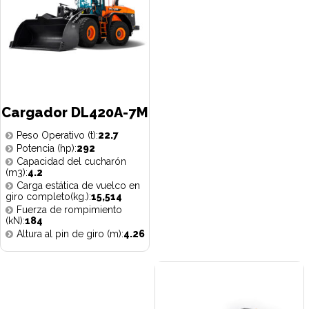
Cargador DL420A-7M
Peso Operativo (t):
22.7
Potencia (hp):
292
Capacidad del cucharón
(m3):
4.2
Carga estática de vuelco en
giro completo(kg.):
15,514
Fuerza de rompimiento
(kN):
184
Altura al pin de giro (m):
4.26