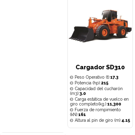
Cargador SD310
Peso Operativo (t):
17.3
Potencia (hp):
215
Capacidad del cucharón
(m3):
3.0
Carga estática de vuelco en
giro completo(kg.):
11,300
Fuerza de rompimiento
(kN):
161
Altura al pin de giro (m):
4.15