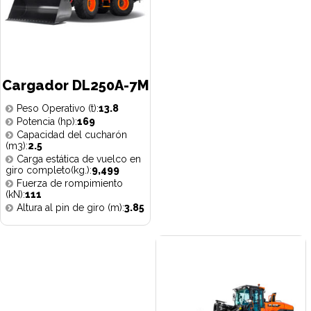
Cargador DL250A-7M
Peso Operativo (t):
13.8
Potencia (hp):
169
Capacidad del cucharón
(m3):
2.5
Carga estática de vuelco en
giro completo(kg.):
9,499
Fuerza de rompimiento
(kN):
111
Altura al pin de giro (m):
3.85