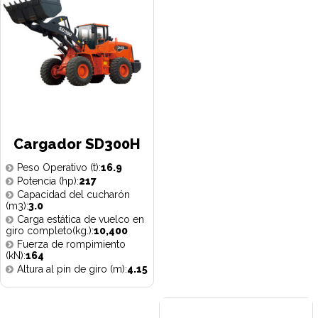
Cargador SD300H
Peso Operativo (t):
16.9
Potencia (hp):
217
Capacidad del cucharón
(m3):
3.0
Carga estática de vuelco en
giro completo(kg.):
10,400
Fuerza de rompimiento
(kN):
164
Altura al pin de giro (m):
4.15